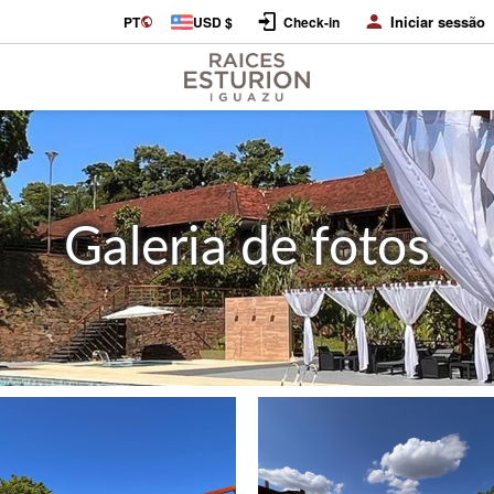
Iniciar sessão
PT
USD $
Check-in
Galeria de fotos