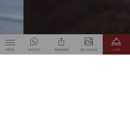
Le
Les
MENU
CONTACT
PARTAGER
DES PHOTOS
LIVRE
logement
services
Date d'arrivée
MARCHE
RENCONTRER
Date de sortie
2
Les adultes
1
chambre
RECHERCHER