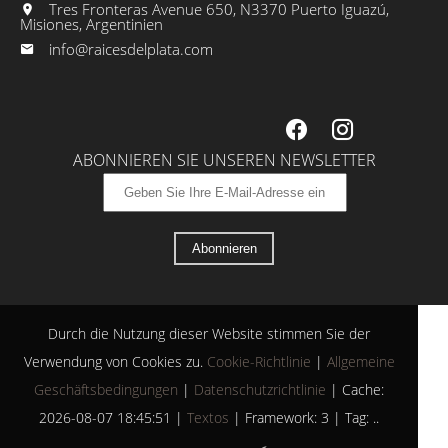
Tres Fronteras Avenue 650, N3370 Puerto Iguazú,
Misiones, Argentinien
info@raicesdelplata.com
ABONNIEREN SIE UNSEREN NEWSLETTER
Abonnieren
Durch die Nutzung dieser Website stimmen Sie der
Verwendung von Cookies zu.
Cookie-Richtlinie
|
Allgemeine
Geschäftsbedingungen
|
Datenschutzrichtlinie
|
Cache:
2026-08-07 18:45:51 |
Textos
|
Framework: 3 |
Tag:
..